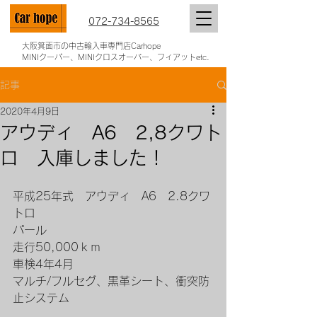
072-734-8565
大阪箕面市の中古輸入車専門店Carhope
MINIクーパー、MINIクロスオーバー、フィアットetc.
記事
2020年4月9日
アウディ A6 2,8クワト
ロ 入庫しました！
平成25年式　アウディ　A6　2.8クワ
トロ
パール
走行50,000ｋｍ
車検4年4月
マルチ/フルセグ、黒革シート、衝突防
止システム