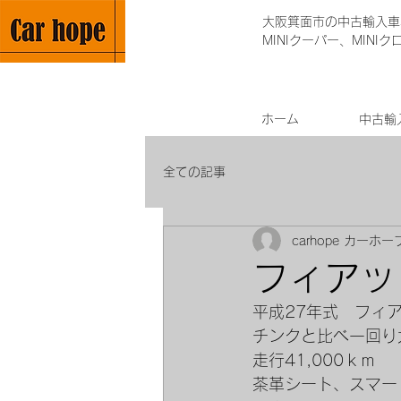
大阪箕面市の中古輸入車専
MINIクーパー、MINI
ホーム
中古輸
全ての記事
carhope カーホー
フィアッ
平成27年式　フィ
チンクと比べ一回り
走行41,000ｋｍ
茶革シート、スマー