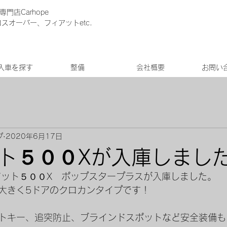
門店Carhope
クロスオーバー、フィアットetc.
入車を探す
整備
会社概要
お問い
プ
2020年6月17日
ト５００Xが入庫しまし
アット５００X　ポップスタープラスが入庫しました。
大きく5ドアのクロカンタイプです！
トキー、追突防止、ブラインドスポットなど安全装備も