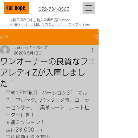
072-734-8565
大阪箕面市の中古輸入車専門店Carhope
MINIクーパー、MINIクロスオーバー、フィアットetc.
記事
carhope カーホープ
2020年5月13日
ワンオーナーの良質なフェ
アレディZが入庫しまし
た！
平成17年後期　バージョンST　マル
チ、フルセグ、バックカメラ、コーナ
ーセンサー、　黒革シート、シートヒ
ーター付き！
６速ミッション！
走行23,000ｋｍ
支払総額１５２万円