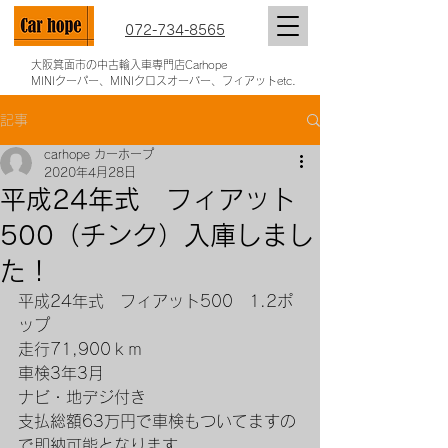
072-734-8565
大阪箕面市の中古輸入車専門店Carhope
MINIクーパー、MINIクロスオーバー、フィアットetc.
記事
carhope カーホープ
2020年4月28日
平成24年式 フィアット
500（チンク）入庫しまし
た！
平成24年式　フィアット500　1.2ポ
ップ
走行71,900ｋｍ
車検3年3月
ナビ・地デジ付き
支払総額63万円で車検もついてますの
で即納可能となります。