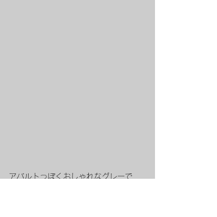
アバルトっぽくおしゃれなグレーで
す！
ご観覧ありがとうございました。