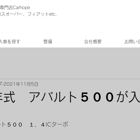
門店Carhope
クロスオーバー、フィアットetc.
入車を探す
整備
会社概要
お問い
プ
2021年11月5日
年式 アバルト５００が
ルト５００　１，４ICターボ