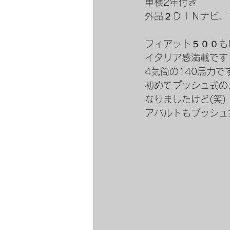
車検2年付き
外品２ＤＩＮナビ、
フィアット５００も
イタリア感満載です
4気筒の140馬力で
初めてプッシュ式の
なりましたけど(笑)
アバルトもプッシュ