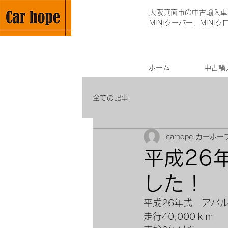
大阪箕面市の中古輸入車専
MINIクーパー、MINI
ホーム
中古輸
全ての記事
carhope カーホー
平成26
した！
平成26年式　アバ
走行40,000ｋｍ