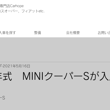
門店Carhope
クロスオーバー、フィアットetc.
入車を探す
整備
会社概要
お問い
プ
2021年5月16日
年式 MINIクーパーSが
ーS