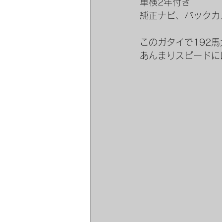
車検2年付き
純正ナビ、バックカ
このガタイで192馬
あんまりスピードに