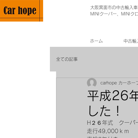
大阪箕面市の中古輸入車専
MINIクーパー、MINI
ホーム
中古輸
全ての記事
carhope カーホー
平成26
した！
H２６年式　クーパ
走行49,000ｋｍ