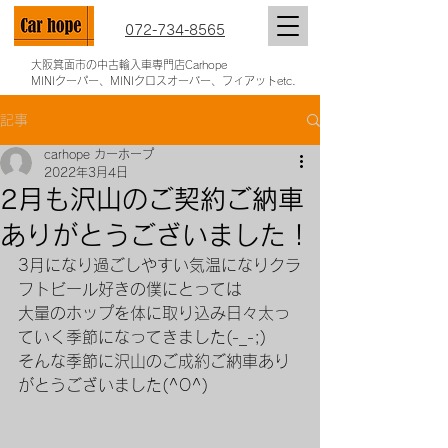
072-734-8565
大阪箕面市の中古輸入車専門店Carhope
MINIクーパー、MINIクロスオーバー、フィアットetc.
記事
carhope カーホープ
2022年3月4日
2月も沢山のご契約ご納車
ありがとうございました！
3月になり過ごしやすい気温になりクラ
フトビール好きの僕にとっては
大量のホップを体に取り込み日々太っ
ていく季節になってきました(-_-;)
そんな季節に沢山のご成約ご納車あり
がとうございました(^O^)