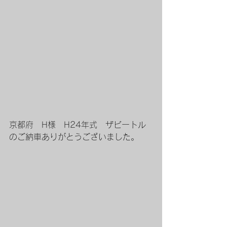
京都府　H様　H24年式　ザビートル
のご納車ありがとうございました。