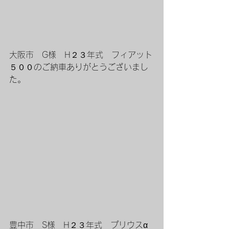
大阪市　G様　H２３年式　フィアット
５００のご納車ありがとうございまし
た。
豊中市　S様　H２３年式　プリウスα