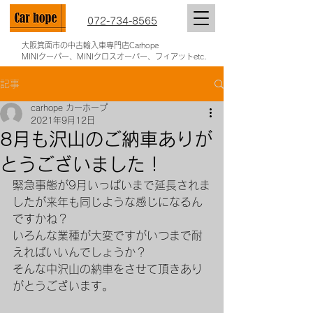
072-734-8565
大阪箕面市の中古輸入車専門店Carhope
MINIクーパー、MINIクロスオーバー、フィアットetc.
記事
carhope カーホープ
2021年9月12日
8月も沢山のご納車ありが
とうございました！
緊急事態が9月いっぱいまで延長されま
したが来年も同じような感じになるん
ですかね？
いろんな業種が大変ですがいつまで耐
えればいいんでしょうか？
そんな中沢山の納車をさせて頂きあり
がとうございます。