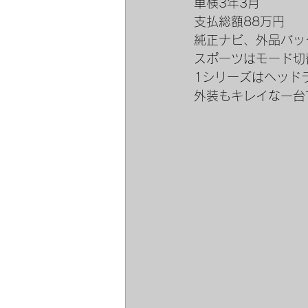
車検3年3月
支払総額88万円
純正ナビ、外品バッ
スポーツはモード切
1シリーズはヘッド
外装もキレイな一台