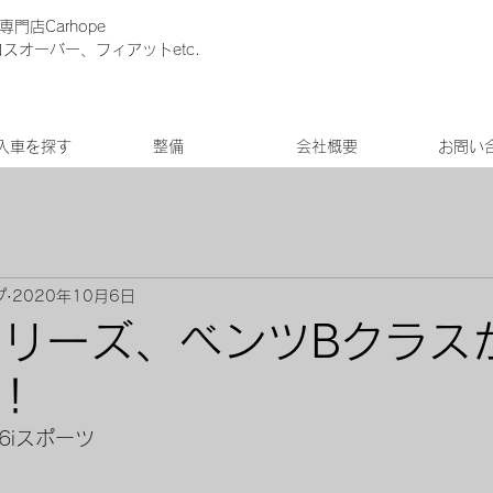
門店Carhope
クロスオーバー、フィアットetc.
入車を探す
整備
会社概要
お問い
プ
2020年10月6日
シリーズ、ベンツBクラス
！
6iスポーツ