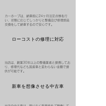
カーホープは、納車前に24ヶ月法定点検を行
い、状態に応じてしっかりと整備及び修理部品
交換をして納車するので安心です。
ローコストの修理に対応
当店は、創業30年以上の整備業者と提携してお
り、修理代なども国産車と変わらない金額で提
供が可能です。
新車を想像させる中古車
当店の中古車は、限りなく新車時をご想像して