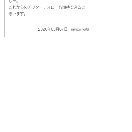
した。
これからのアフターフォローも期待できると
思います。
2020年03月07日 minowiwi様
真面目な社長さんで信用できるお店
購入したクルマ ： フィアット５００
オープンして間もないお店でおしゃれできれ
いなお店でした。
来店した際に社長さんと話しをし誠実さが伝
わって即購入しました(笑)
真面目な社長さんで信用できるお店だと思い
ます。社長頑張ってくださいね(^^)/